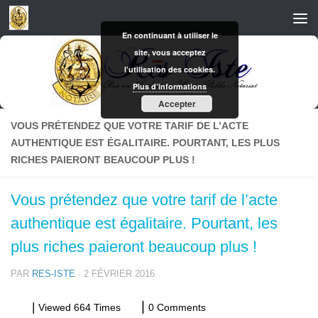
Skip to content
En continuant à utiliser le
site, vous acceptez
l’utilisation des cookies.
Plus d’informations
Accepter
VOUS PRÉTENDEZ QUE VOTRE TARIF DE L’ACTE
AUTHENTIQUE EST ÉGALITAIRE. POURTANT, LES PLUS
RICHES PAIERONT BEAUCOUP PLUS !
Vous prétendez que votre tarif de l’acte
authentique est égalitaire. Pourtant, les
plus riches paieront beaucoup plus !
PAR
RES-ISTE
·
2 FÉVRIER 2016
Viewed 664 Times
0 Comments