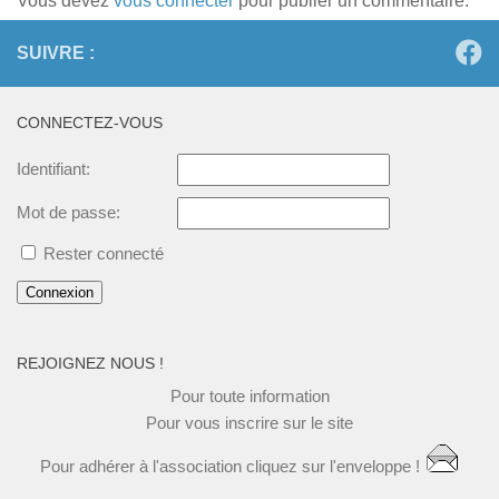
Vous devez
vous connecter
pour publier un commentaire.
SUIVRE :
CONNECTEZ-VOUS
Identifiant:
Mot de passe:
Rester connecté
Connexion
REJOIGNEZ NOUS !
Pour toute
information
Pour vous
inscrire
sur le site
Pour
adhérer à l'association
cliquez
sur l'enveloppe !