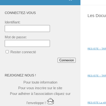
CONNECTEZ-VOUS
Les Docum
Identifiant:
Mot de passe:
RES-ISTE – TARIF 
Rester connecté
Connexion
REJOIGNEZ NOUS !
RES-ISTE – TARI
Pour toute
information
Pour vous
inscrire
sur le site
Pour
adhérer à l'association
cliquez
sur
l'enveloppe !
RES-ISTE La réf