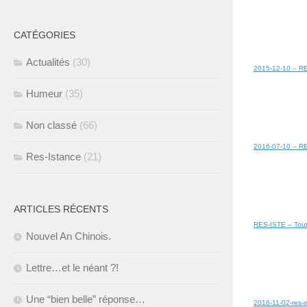
CATÉGORIES
Actualités
(30)
2015-12-10 – RES
Humeur
(35)
Non classé
(66)
2016-07-10 – RES
Res-Istance
(21)
ARTICLES RÉCENTS
RES-ISTE – Tout 
Nouvel An Chinois.
Lettre…et le néant ?!
Une “bien belle” réponse…
2016-11-02-res-is