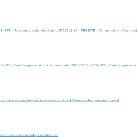
-ISTE – Réaction au projet de décret tarif
2015-11-14 – RES-ISTE – Commentaires – Avant proj
-ISTE – Faut il supprimer le droit de présentation
2016-07-10 – RES-ISTE – Faut il supprimer le 
ce que vous avez toujours voulu savoir sur le tarif (Questions fréquemment posées)
te-courrier-a-me-coiffard-president-du-csn