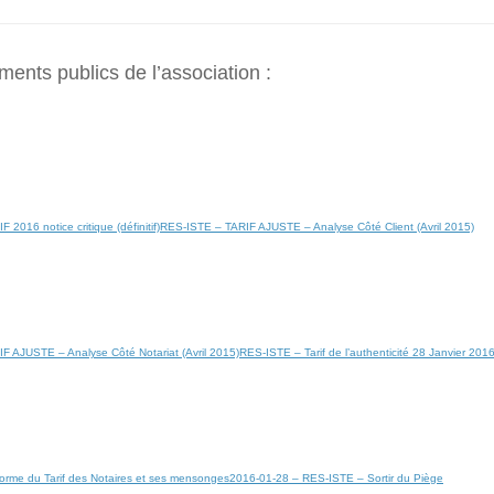
ents publics de l’association :
2016 notice critique (définitif)
RES-ISTE – TARIF AJUSTE – Analyse Côté Client (Avril 2015)
F AJUSTE – Analyse Côté Notariat (Avril 2015)
RES-ISTE – Tarif de l’authenticité 28 Janvier 201
orme du Tarif des Notaires et ses mensonges
2016-01-28 – RES-ISTE – Sortir du Piège