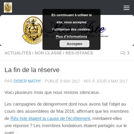
Skip to content
En continuant à utiliser le
site, vous acceptez
l’utilisation des cookies.
Plus d’informations
Accepter
ACTUALITÉS
/
NON CLASSÉ
/
RES-ISTANCE
3
La fin de la réserve
PAR
DIDIER MATHY
· PUBLIÉ
8 MAI 2017
· MIS À JOUR
9 MAI 2017
Voici plusieurs mois que nous restons silencieux.
Les campagnes de dénigrement dont nous avons fait l’objet au
cours des assemblées de Mai 2016, affirmant que les membres
de
Rēs-Iste étaient la cause de l’écrêtement
, méritaient-elles
une réponse ? Les membres fondateurs étaient partagés sur le
sujet…