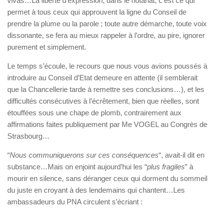
vivas…La liberté d’expression, dans le notariat, c’est ce qui
permet à tous ceux qui approuvent la ligne du Conseil de
prendre la plume ou la parole ; toute autre démarche, toute voix
dissonante, se fera au mieux rappeler à l’ordre, au pire, ignorer
purement et simplement.
Le temps s’écoule, le recours que nous vous avions poussés à
introduire au Conseil d’Etat demeure en attente (il semblerait
que la Chancellerie tarde à remettre ses conclusions…), et les
difficultés consécutives à l’écrêtement, bien que réelles, sont
étouffées sous une chape de plomb, contrairement aux
affirmations faites publiquement par Me VOGEL au Congrès de
Strasbourg…
“
Nous communiquerons sur ces conséquences
“, avait-il dit en
substance…Mais on enjoint aujourd’hui les “
plus fragiles
” à
mourir en silence, sans déranger ceux qui dorment du sommeil
du juste en croyant à des lendemains qui chantent…Les
ambassadeurs du PNA circulent s’écriant :