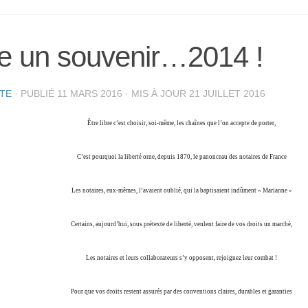
e un souvenir…2014 !
STE
· PUBLIÉ
11 MARS 2016
· MIS À JOUR
21 JUILLET 2016
Être libre c’est choisir, soi-même, les chaînes que l’on accepte de porter,
C’est pourquoi la liberté orne, depuis 1870, le panonceau des notaires de France
Les notaires, eux-mêmes, l’avaient oublié, qui la baptisaient indûment « Marianne »
Certains, aujourd’hui, sous prétexte de liberté, veulent faire de vos droits un marché,
Les notaires et leurs collaborateurs s’y opposent, rejoignez leur combat !
Pour que vos droits restent assurés par des conventions claires, durables et garanties