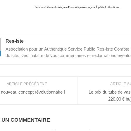
Pour une Liberté choisie, une Fraternité préservée, une Égalité Authentique.
Res-Iste
Association pour un Authentique Service Public Res-Iste Compte p
du site. Destinataire de vos commentaires et réclamations éventu
ARTICLE PRÉCÉDENT
ARTICLE S
 nouveau concept révolutionnaire !
Le prix du tube de vas
220,00 € ht
R UN COMMENTAIRE