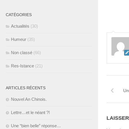
CATÉGORIES
Actualités
(30)
Humeur
(35)
Non classé
(66)
Res-Istance
(21)
ARTICLES RÉCENTS
Un
Nouvel An Chinois.
Lettre…et le néant ?!
LAISSE
Une “bien belle” réponse…