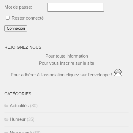
Mot de passe:
Rester connecté
Connexion
REJOIGNEZ NOUS !
Pour toute
information
Pour vous
inscrire
sur le site
Pour
adhérer à l'association
cliquez
sur l'enveloppe !
CATÉGORIES
Actualités
(30)
Humeur
(35)
Non classé
(66)