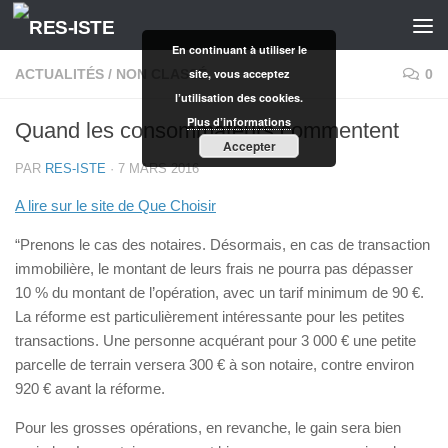
Skip to content
En continuant à utiliser le
ACTUALITÉS
/
NON CLASSÉ
site, vous acceptez
0
l’utilisation des cookies.
Plus d’informations
Quand les consommateurs commentent
Accepter
PAR
RES-ISTE
·
7 MARS 2016
A lire sur le site de Que Choisir
“Prenons le cas des notaires. Désormais, en cas de transaction
immobilière, le montant de leurs frais ne pourra pas dépasser
10 % du montant de l’opération, avec un tarif minimum de 90 €.
La réforme est particulièrement intéressante pour les petites
transactions. Une personne acquérant pour 3 000 € une petite
parcelle de terrain versera 300 € à son notaire, contre environ
920 € avant la réforme.
Pour les grosses opérations, en revanche, le gain sera bien