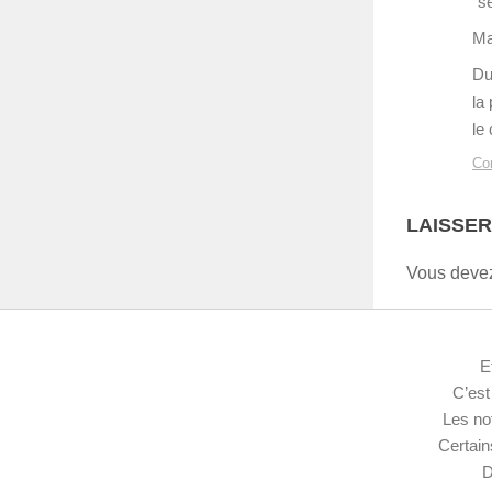
“s
Ma
Du 
la
le
Co
LAISSE
Vous dev
E
C’est
Les not
Certain
D