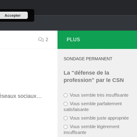
Accepter
2
PLUS
Rechercher
SONDAGE PERMANENT
Rechercher
La "défense de la
profession" par le CSN
Vous semble très insuffisante
s réseaux sociaux…
Vous semble parfaitement
satisfaisante
Vous semble juste appropriée
Vous semble légèrement
insuffisante