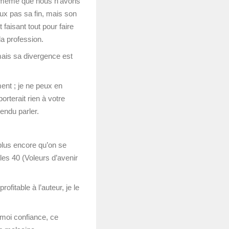
is même que nous n’avons
ux pas sa fin, mais son
 faisant tout pour faire
la profession.
mais sa divergence est
ment ; je ne peux en
orterait rien à votre
endu parler.
 plus encore qu’on se
es 40 (Voleurs d’avenir
ofitable à l’auteur, je le
moi confiance, ce