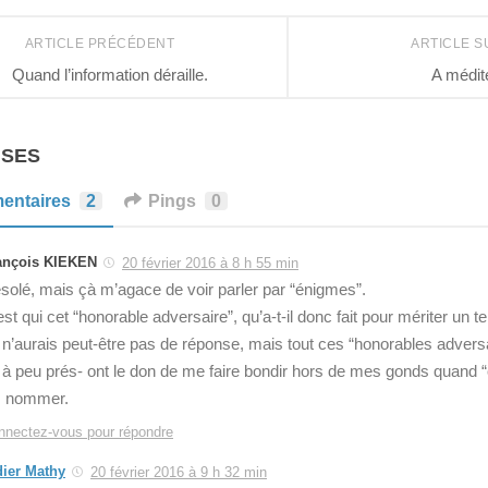
ARTICLE PRÉCÉDENT
ARTICLE S
Quand l’information déraille.
A médit
NSES
entaires
2
Pings
0
ançois KIEKEN
20 février 2016 à 8 h 55 min
solé, mais çà m’agace de voir parler par “énigmes”.
est qui cet “honorable adversaire”, qu’a-t-il donc fait pour mériter un 
 n’aurais peut-être pas de réponse, mais tout ces “honorables adver
 à peu prés- ont le don de me faire bondir hors de mes gonds quand 
s nommer.
nnectez-vous pour répondre
dier Mathy
20 février 2016 à 9 h 32 min