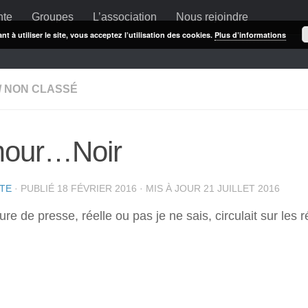
nte
Groupes
L’association
Nous rejoindre
t à utiliser le site, vous acceptez l’utilisation des cookies.
Plus d’informations
/
NON CLASSÉ
our…Noir
STE
· PUBLIÉ
18 FÉVRIER 2016
· MIS À JOUR
21 JUILLET 2016
re de presse, réelle ou pas je ne sais, circulait sur le