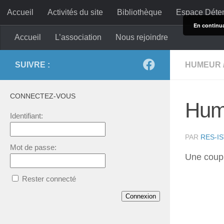
Accueil
Activités du site
Bibliothèque
Espace Déte
Skip to content
En continuan
Accueil
L’association
Nous rejoindre
SUIVRE :
HUMEUR
CONNECTEZ-VOUS
Hum
Identifiant:
PAR
RES-I
Mot de passe:
Une coupu
Rester connecté
Connexion