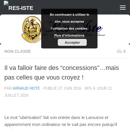
Skip to content
En continuant à utiliser le
site, vous acceptez
l’utilisation des cookies.
Plus d’informations
Accepter
NON CLASSÉ
0
Il va falloir faire des “concessions”…mais
pas celles que vous croyez !
PAR
ARNAUD HOTE
· PUBLIÉ
27 JUIN 2016
· MIS À JOUR
21
JUILLET 2016
Le mot “ubérisation” fait son entrée dans le Larousse et
apparemment mon ordinateur ne le sait pas encore puisqu’il