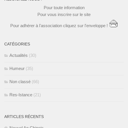
Pour toute
information
Pour vous
inscrire
sur le site
Pour
adhérer à l'association
cliquez
sur l'enveloppe !
CATÉGORIES
Actualités
(30)
Humeur
(35)
Non classé
(66)
Res-Istance
(21)
ARTICLES RÉCENTS
Nouvel An Chinois.