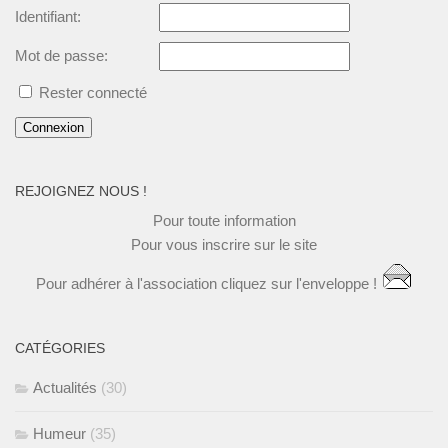
Identifiant:
Mot de passe:
Rester connecté
Connexion
REJOIGNEZ NOUS !
Pour toute
information
Pour vous
inscrire
sur le site
Pour
adhérer à l'association
cliquez
sur l'enveloppe !
CATÉGORIES
Actualités
(30)
Humeur
(35)