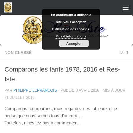
Skip to content
En continuant à utiliser le
site, vous acceptez
l’utilisation des cookies.
Plus d’informations
Accepter
NON CLASSÉ
1
Comparons les tarifs 1978, 2016 et Res-
Iste
PAR
PHILIPPE LEFRANÇOIS
· PUBLIÉ
8 AVRIL 2016
· MIS À JOUR
21 JUILLET 2016
Comparons, comparons, mais regardez ces tableaux et je
pense que nous serons tous d’accord…
Toutefois, n’hésitez pas à commenter…